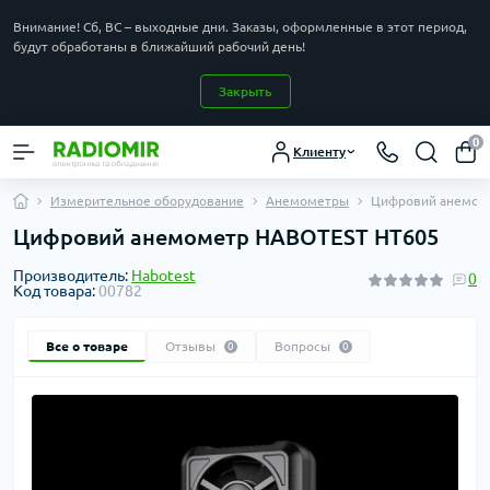
Внимание! Сб, ВС – выходные дни. Заказы, оформленные в этот период,
будут обработаны в ближайший рабочий день!
Закрыть
0
Клиенту
Измерительное оборудование
Анемометры
Цифровий анемом
Цифровий анемометр HABOTEST HT605
Производитель:
Habotest
0
Код товара:
00782
Все о товаре
Отзывы
Вопросы
0
0