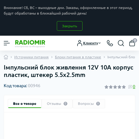
Внимание! Сб, ВС – выходные дни. Заказы, оформленные в этот период,
будут обработаны в ближайший рабочий день!
Закрыть
0
Клиенту
Источники питания
Блоки питания в пластике
Імпульсний блок 
Імпульсний блок живлення 12V 10A корпус
пластик, штекер 5.5x2.5mm
Код товара:
00946
0
Все о товаре
Отзывы
Вопросы
0
0