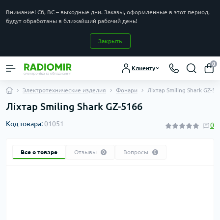
Внимание! Сб, ВС – выходные дни. Заказы, оформленные в этот период,
будут обработаны в ближайший рабочий день!
Закрыть
0
Клиенту
Электротехнические изделия
Фонари
Ліхтар Smiling Shark GZ-5
Ліхтар Smiling Shark GZ-5166
Код товара:
01051
0
Все о товаре
Отзывы
Вопросы
0
0