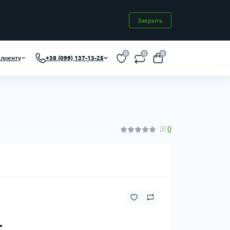
Закрыть
0
0
0
лиенту
+38 (099) 137-13-25
0
.