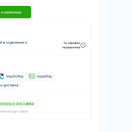
 о наличии
й в отделения и
по тарифам
перевозчика
WayForPay
ApplePay
ри доставке
плата и доставка
плата и доставка