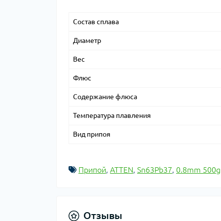
Состав сплава
Диаметр
Вес
Флюс
Содержание флюса
Температура плавления
Вид припоя
Припой
,
ATTEN
,
Sn63Pb37
,
0.8mm 500g
Отзывы