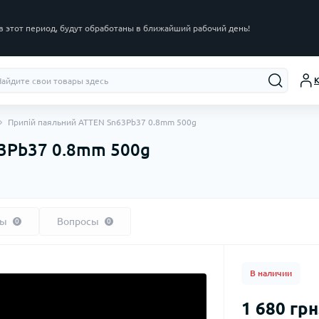
в этот период, будут обработаны в ближайший рабочий день!
К
Припій паяльний ATTEN Sn63Pb37 0.8mm 500g
3Pb37 0.8mm 500g
вы
Вопросы
0
0
В наличии
1 680 грн