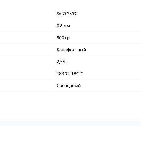
Sn63Pb37
0.8 мм
500 гр
Канифольный
2,5%
183℃~184℃
Свинцовый