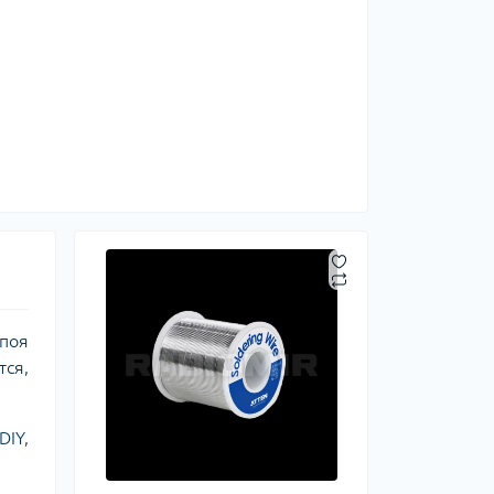
ипоя
тся,
IY,