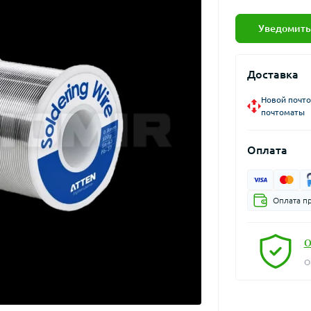
Уведомить
Доставка
Новой почто
почтоматы
Оплата
Оплата п
О
О