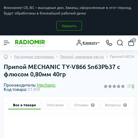
Внимание! Сб, ВС – выходные дни. Заказы, оформленные в этот период,
будут обработаны в ближайший рабочий день!
Закрыть
0
Клиенту
Расходные материалы
Припой, паяльные пасты
Припой MECHAN
Припой MECHANIC TY-V866 Sn63Pb37 с
флюсом 0,80мм 40гр
Производитель:
Mechanic
0
Код товара:
01309
Все о товаре
Описание
Отзывы
Вопросы
0
0