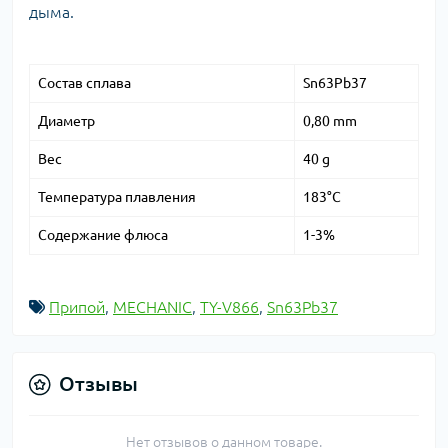
дыма.
Состав сплава
Sn63Pb37
Диаметр
0,80 mm
Вес
40 g
Температура плавления
183°C
Содержание флюса
1-3%
Припой
,
MECHANIC
,
TY-V866
,
Sn63Pb37
Отзывы
Нет отзывов о данном товаре.