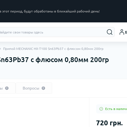
в этот период, будут обработаны в ближайший рабочий день!
К
Припой MECHANIC HX-T100 Sn63Pb37 с флюсом 0,80мм 200гр
n63Pb37 с флюсом 0,80мм 200гр
вы
Вопросы
0
0
Есть в налич
720 грн.