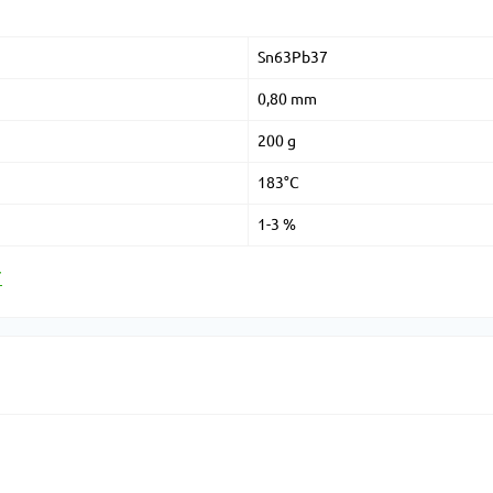
Sn63Pb37
0,80 mm
200 g
183°C
1-3 %
7