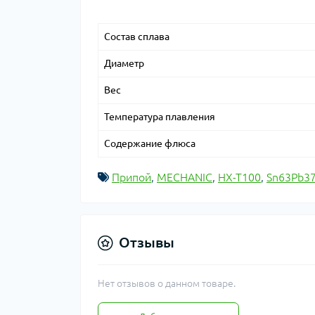
Состав сплава
Диаметр
Вес
Температура плавления
Содержание флюса
Припой
,
MECHANIC
,
HX-T100
,
Sn63Pb3
Отзывы
Нет отзывов о данном товаре.