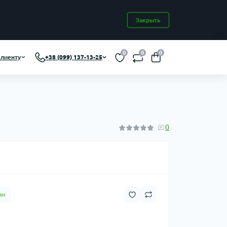
Закрыть
0
0
0
лиенту
+38 (099) 137-13-25
0
ии