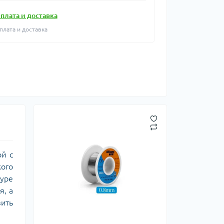
плата и доставка
плата и доставка
й с
ого
туре
я, а
зить