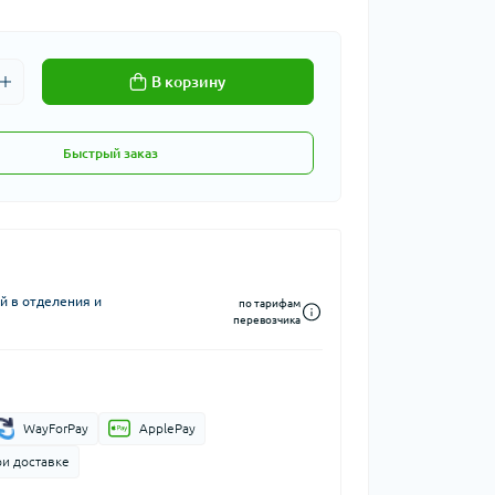
В корзину
Быстрый заказ
й в отделения и
по тарифам
перевозчика
WayForPay
ApplePay
ри доставке