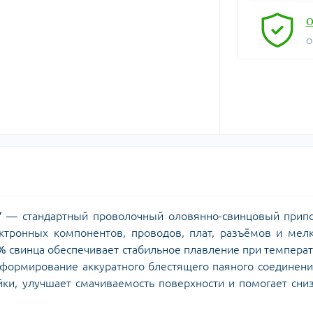
О
О
7
— стандартный проволочный оловянно-свинцовый припо
тронных компонентов, проводов, плат, разъёмов и мелк
%
свинца обеспечивает стабильное плавление при темпера
 формирование аккуратного блестящего паяного соединени
ки, улучшает смачиваемость поверхности и помогает сни