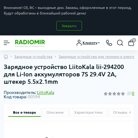
Внимание! Сб, ВС – выходные дни. Заказы, оформленные в этот период,
будут обработаны в ближайший рабочий день!
Закрыть
0
Клиенту
Зарядные устройства
Зарядные устройства для техники и электр
Зарядное устройство LiitoKala lii-294200
для Li-Ion аккумуляторов 7S 29.4V 2A,
штекер 5.5x2.1mm
Производитель:
LiitoKala
0
Код товара:
00594
Все о товаре
Описание
Характеристики
Отзывы
0