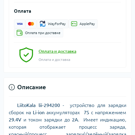
Оплата
WayForPay
ApplePay
Оплата при доставке
Оплата и доставка
Оплата и доставка
Описание
LiitoKala lii-294200
- устройство для зарядки
сборок на
Li-ion
аккумуляторах
7S
c напряжением
29.4V
и током зарядки до
2A
. Имеет индикацию,
которая отображает процесс заряда,
красный(процесс зарядки)/зелёный(зарядка