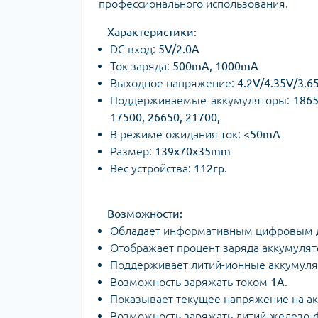
профессионального использования.
Характеристики:
DC вход:
5V/2.0A
Ток заряда:
500mA, 1000mA
Выходное напряжение:
4.2V/4.35V/3.6
Поддерживаемые аккумуляторы:
1865
17500, 26650, 21700,
В режиме ожидания ток:
<50mA
Размер:
139x70x35mm
Вес устройства:
112гр
.
Возможности:
Обладает информативным цифровым ди
Отображает процент заряда аккумулят
Поддерживает литий-ионные аккумул
Возможность заряжать током
1А
.
Показывает текущее напряжение на а
Возможность заряжать литий-железо