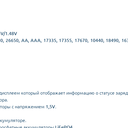
5V/1.48V
0, 26650, AA, AAA, 17335, 17355, 17670, 10440, 18490, 16
сплеем который отображает информацию о статусе заряд
ора.
яторы с напряжением
1,5V
.
ккумуляторе
.
-фосфатные аккумуляторы
LiFePO4
.