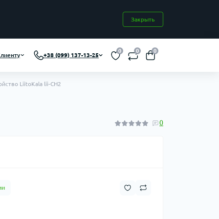
Закрыть
0
0
0
лиенту
+38 (099) 137-13-25
ство LiitoKala lii-CH2
0
ии