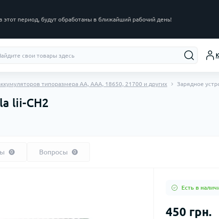
в этот период, будут обработаны в ближайший рабочий день!
К
ккумуляторов типоразмера AA, AAA, 18650, 21700 и других
Зарядное устрой
a lii-CH2
вы
Вопросы
0
0
Есть в налич
450 грн.