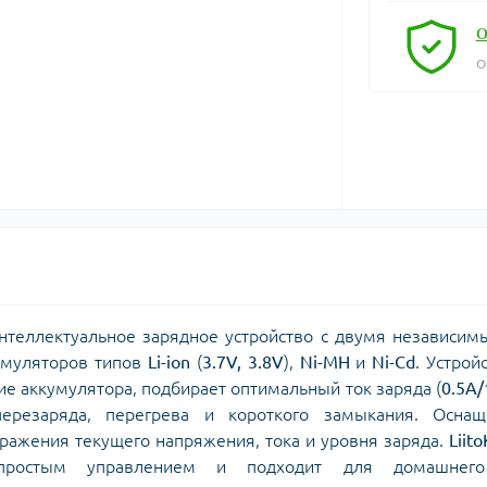
О
О
теллектуальное зарядное устройство с двумя независи
умуляторов типов
Li-ion
(
3.7V, 3.8V
),
Ni-MH
и
Ni-Cd
. Устрой
ие аккумулятора, подбирает оптимальный ток заряда (
0.5A
ерезаряда, перегрева и короткого замыкания. Оснащ
ражения текущего напряжения, тока и уровня заряда.
Liito
 простым управлением и подходит для домашнег