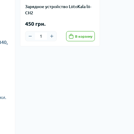
Зарядное устройство LiitoKala lii-
CH2
450 грн.
В корзину
340,
ки.