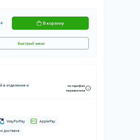
В корзину
Быстрый заказ
й в отделения и
по тарифам
перевозчика
WayForPay
ApplePay
ри доставке