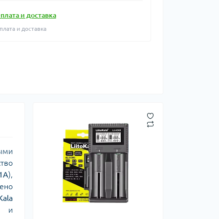
плата и доставка
плата и доставка
мыми
ство
/1A
),
ено
Kala
о и