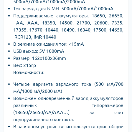
500mA/700mA/1000mA/2000mA
Ток заряда для NiMH:
500mA/700mA/1000mA
Поддерживаемые аккумуляторы:
18650, 26650,
AA, AAA, 18350, 14500, 21700, 20600, 7335,
17355, 17670, 10440, 18490, 16340, 17500, 14650,
RCR123, IMR 10440
В режиме ожидания ток:
<15mA
USB выход:
5V 1000mA
Размер:
162x100x36mm
Вес:
215гр
Возможности:
Четыре варианта зарядного тока (
500 мА/700
мА/1000 мА/2000 мА
)
Возможен одновременный заряд аккумуляторов
различных типоразмеров
(
18650/26650/AA/AAA…
) за счет
подпружиненного контакта.
В зарядном устройстве используется один общий