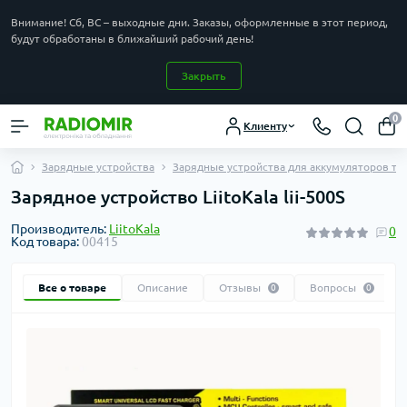
Внимание! Сб, ВС – выходные дни. Заказы, оформленные в этот период,
будут обработаны в ближайший рабочий день!
Закрыть
0
Клиенту
Зарядные устройства
Зарядные устройства для аккумуляторов тип
Зарядное устройство LiitoKala lii-500S
Производитель:
LiitoKala
0
Код товара:
00415
Все о товаре
Описание
Отзывы
Вопросы
0
0