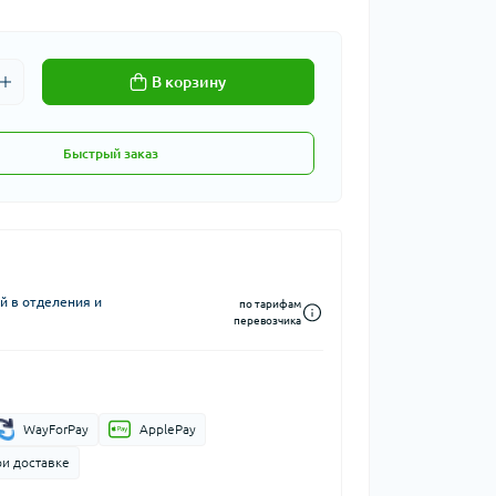
В корзину
Быстрый заказ
й в отделения и
по тарифам
перевозчика
WayForPay
ApplePay
ри доставке