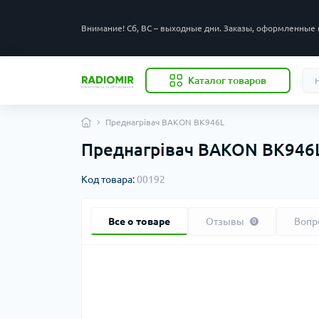
Внимание! Сб, ВС – выходные дни. Заказы, оформленные 
Каталог товаров
Преднагрівач BAKON BK946L
Преднагрівач BAKON BK946
Код товара:
00192
Все о товаре
Отзывы
Вопр
0