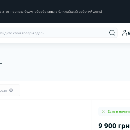
в этот период, будут обработаны в ближайший рабочий день!
К
L
осы
0
Есть в налич
9 900 грн