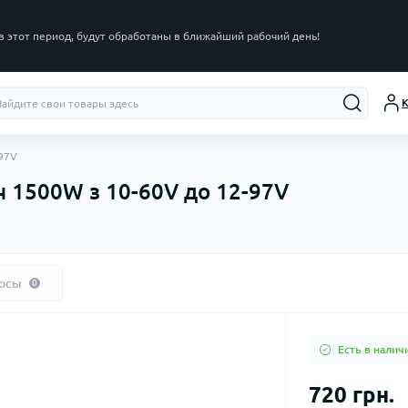
в этот период, будут обработаны в ближайший рабочий день!
К
97V
1500W з 10-60V до 12-97V
осы
0
Есть в налич
720 грн.