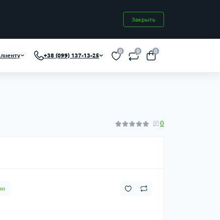
Закрыть
0
0
0
лиенту
+38 (099) 137-13-25
0
ии