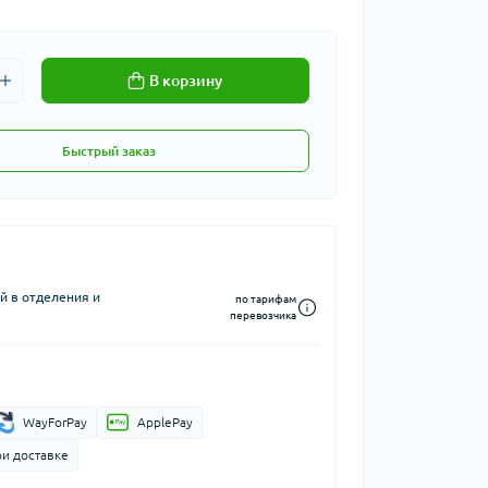
В корзину
Быстрый заказ
й в отделения и
по тарифам
перевозчика
WayForPay
ApplePay
ри доставке