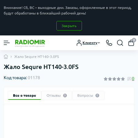
Внимание! Сб, ВС – выходные дни. Заказы, оформленные в этот период,
будут обработаны в ближайший рабочий день!
Закрыть
0
Клиенту
Жало Sequre HT140-3.0FS
Жало Sequre HT140-3.0FS
Код товара:
01178
0
Все о товаре
Отзывы
Вопросы
0
0