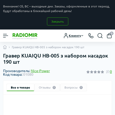
Внимание! Сб, ВС – выходные дни. Заказы, оформленные в этот период,
будут обработаны в ближайший рабочий день!
Закрыть
0
Клиенту
Гравер KUAIQU HB-005 з набором насадок 190 шт
Гравер KUAIQU HB-005 з набором насадок
190 шт
Производитель:
Nice-Power
0
Код товара:
01080
Все о товаре
Отзывы
Вопросы
0
0