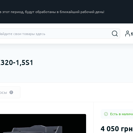
в этот период, будут обработаны в ближайший рабочий день!
К
320-1,5S1
осы
0
Есть в налич
4 050 грн