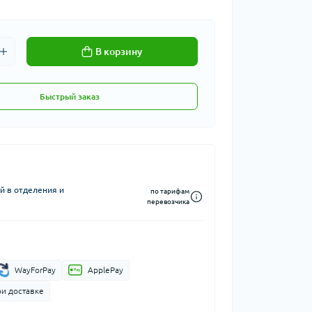
В корзину
Быстрый заказ
й в отделения и
по тарифам
перевозчика
WayForPay
ApplePay
ри доставке