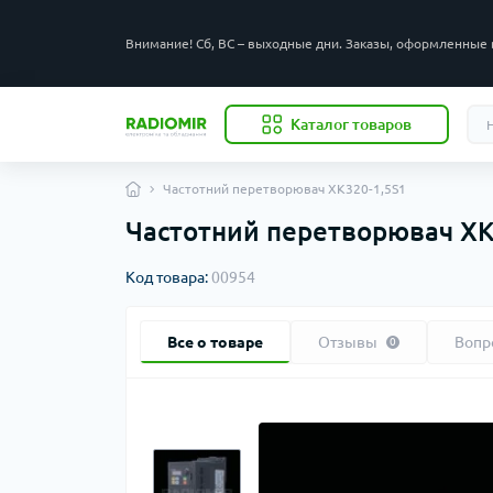
Внимание! Сб, ВС – выходные дни. Заказы, оформленные 
Каталог товаров
Частотний перетворювач XK320-1,5S1
Частотний перетворювач XK
Код товара:
00954
Все о товаре
Отзывы
Вопр
0