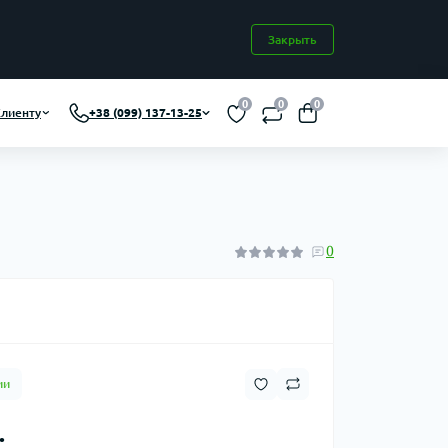
Закрыть
0
0
0
лиенту
+38 (099) 137-13-25
0
ии
.