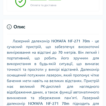
Оплата та доставка
Опис
Лазерний далекомір
NOYAFA NF-271 70m
- це
сучасний пристрій, що забезпечує високоточні
вимірювання на відстані до
70
метрів. Він легкий і
портативний, що робить його зручним для
використання в будь-якій ситуації, що вимагає
точності та простоти у вимірі відстаней. Далекомір
оснащений потужним лазером, який пропонує чітке
бачення мети навіть на великих відстанях. Пристрій
має великий РК-дисплей для наглядного
відображення даних, а також функції автоматичного
вимкнення та збереження пам'яті. Лазерний
далекомір
NOYAFA NF-271 70m
підходить для