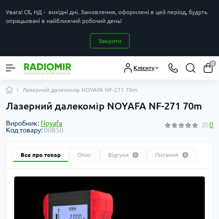
Увага! СБ, НД - вихідні дні. Замовлення, оформлені в цей період, будуть
опрацьовані в найближчий робочий день!
Закрити
0
Клієнту
Лазерний далекомір NOYAFA NF-271 70m
Лазерний далекомір NOYAFA NF-271 70m
Виробник:
Noyafa
0
Код товару:
00850
Все про товар
Опис
Відгуки
Питання
0
0