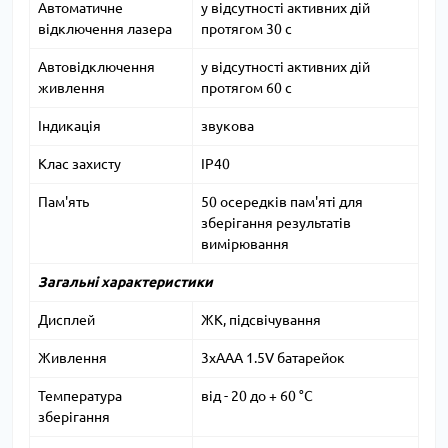
Автоматичне
у відсутності активних дій
відключення лазера
протягом 30 с
Автовідключення
у відсутності активних дій
живлення
протягом 60 с
Індикація
звукова
Клас захисту
IP40
Пам'ять
50 осередків пам'яті для
зберігання результатів
вимірювання
Загальні характеристики
Дисплей
ЖК, підсвічування
Живлення
3xAAA 1.5V батарейок
Температура
від - 20 до + 60 °С
зберігання