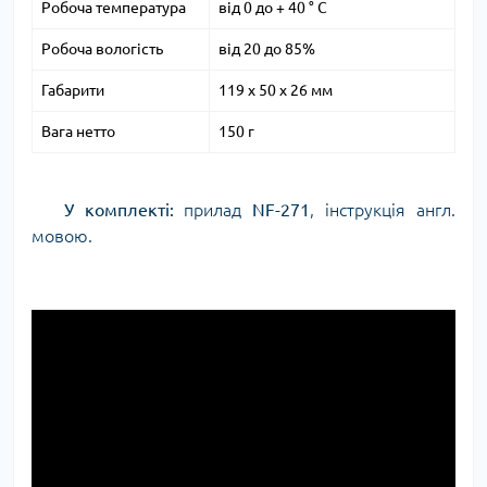
Робоча температура
від 0 до + 40 ° С
Робоча вологість
від 20 до 85%
Габарити
119 x 50 x 26 мм
Вага нетто
150 г
У комплекті:
прилад
NF-271
, інструкція англ.
мовою.