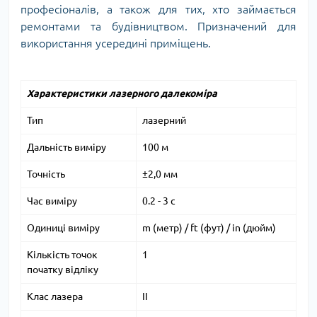
професіоналів, а також для тих, хто займається
ремонтами та будівництвом. Призначений для
використання усередині приміщень.
Характеристики лазерного далекоміра
Тип
лазерний
Дальність виміру
100 м
Точність
±2,0 мм
Час виміру
0.2 - 3 с
Одиниці виміру
m (метр) / ft (фут) / in (дюйм)
Кількість точок
1
початку відліку
Клас лазера
II