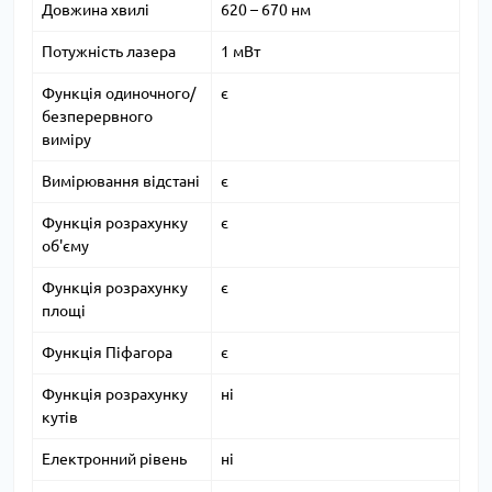
Довжина хвилі
620 – 670 нм
Потужність лазера
1 мВт
Функція одиночного/
є
безперервного
виміру
Вимірювання відстані
є
Функція розрахунку
є
об'єму
Функція розрахунку
є
площі
Функція Піфагора
є
Функція розрахунку
ні
кутів
Електронний рівень
ні