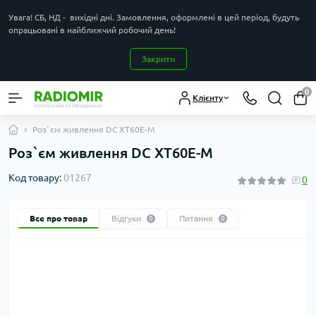
Увага! СБ, НД - вихідні дні. Замовлення, оформлені в цей період, будуть
опрацьовані в найближчий робочий день!
Закрити
0
Клієнту
Роз`єм живлення DC XT60E-M
Роз`єм живлення DC XT60E-M
Код товару:
01267
0
Все про товар
Відгуки
Питання
0
0