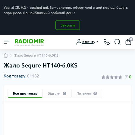
Увага! СБ, НД - вихідні дні. Замовлення, оформлені в цей період, будуть
опрацьовані в найближчий робочий день!
Закрити
0
Клієнту
Жало Sequre HT140-6.0KS
Жало Sequre HT140-6.0KS
Код товару:
01182
0
Все про товар
Відгуки
Питання
0
0